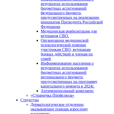
результатах использования
бюджетных ассигнований
федерального бюджета,
предусмотренных на реализацию
инициатив Президента Российской
Федерации
Медицинская реабилитация для
ветеранов СВО.
Организации медицинской
психологической помощи
участникам СВО, ветеранам
боевых действий и членам их
семей
Информирование населения о
результатах использования
бюджетных ассигнований
регионального бюджета,
предусмотренных на программу
капитального ремонта в 2024г.
Антимонопольный комплаенс
«Страничка Профсоюза»
Структура
Дерматологическое отделение,
оказывающее помощь взрослому
населению