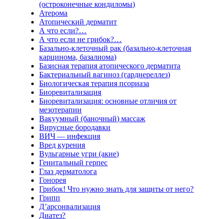
(остроконечные кондиломы)
Атерома
Атопический дерматит
А что если?…
А что если не грибок?…
Базально-клеточный рак (базально-клеточная
карцинома, базалиома)
Базисная терапия атопического дерматита
Бактериальный вагиноз (гарднереллез)
Биологическая терапия псориаза
Биоревитализация
Биоревитализация: основные отличия от
мезотерапии
Вакуумный (баночный) массаж
Вирусные бородавки
ВИЧ — инфекция
Вред курения
Вульгарные угри (акне)
Генитальный герпес
Глаз дерматолога
Гонорея
Грибок! Что нужно знать для защиты от него?
Грипп
Д’арсонвализация
Диатез?