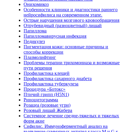
Онихомикоз
Особенности клиники и диагностики раннего
нейросифилиса на современном этапе.
Острые нарушения мозгового кровообращения
Отрубевидный (разноцветный) лишай
Папиллома
Папилломавирусная инфекция
Педикулез
Пигментация кожи: основные причины и
способы коррекции
Плазмолифтинг
Проблемы терапии трихомониаза и возможные
пути решения
Профилактика клещей
Профилактика сахарного диабета
Профилактика туберкулеза
Процедура «Ботокс»
Птичий грипп (H5N1)
Риноцитограмма
Розацеа (розовые угри)
Розовый лишай Жибера
Системное лечение средне-тяжелых и тяжелых
форм акне
Сифилис. Иммуноферментный анализ на
выявление суммарных антител класса M и G к