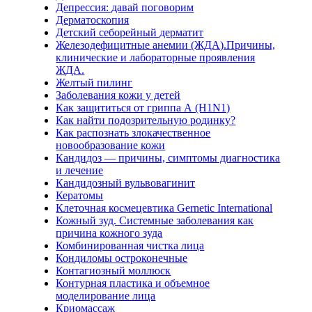
Депрессия: давай поговорим
Дерматоскопия
Детский себорейный дерматит
Железодефицитные анемии (ЖДА).Причины,
клинические и лабораторные проявления
ЖДА.
Желтый пилинг
Заболевания кожи у детей
Как защититься от гриппа А (H1N1)
Как найти подозрительную родинку?
Как распознать злокачественное
новообразование кожи
Кандидоз — причины, симптомы диагностика
и лечение
Кандидозный вульвовагинит
Кератомы
Клеточная космецевтика Gernetic International
Кожный зуд. Системные заболевания как
причина кожного зуда
Комбинированная чистка лица
Кондиломы остроконечные
Контагиозный моллюск
Контурная пластика и объемное
моделирование лица
Криомассаж