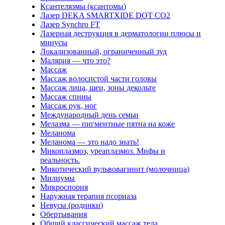
Ксантелязмы (ксантомы)
Лазер DEKA SMARTXIDE DOT CO2
Лазер Synchro FT
Лазерная деструкция в дерматологии плюсы и
минусы
Локализованный, ограниченный зуд
Малярия — что это?
Массаж
Массаж волосистой части головы
Массаж лица, шеи, зоны декольте
Массаж спины
Массаж рук, ног
Международный день семьи
Мелазма — пигментные пятна на коже
Меланома
Меланома — это надо знать!
Микоплазмоз, уреаплазмоз. Мифы и
реальность.
Микотический вульвовагинит (молочница)
Милиумы
Микроспория
Наружная терапия псориаза
Невусы (родинки)
Обертывания
Общий классический массаж тела