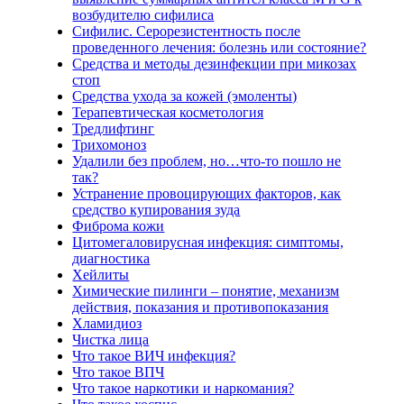
возбудителю сифилиса
Сифилис. Серорезистентность после
проведенного лечения: болезнь или состояние?
Средства и методы дезинфекции при микозах
стоп
Средства ухода за кожей (эмоленты)
Терапевтическая косметология
Тредлифтинг
Трихомоноз
Удалили без проблем, но…что-то пошло не
так?
Устранение провоцирующих факторов, как
средство купирования зуда
Фиброма кожи
Цитомегаловирусная инфекция: симптомы,
диагностика
Хейлиты
Химические пилинги – понятие, механизм
действия, показания и противопоказания
Хламидиоз
Чистка лица
Что такое ВИЧ инфекция?
Что такое ВПЧ
Что такое наркотики и наркомания?