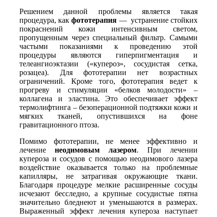
Решением данной проблемы является такая
процедура, как
фототерапия
— устранение стойких
покраснений кожи интенсивным светом,
пропущенным через специальный фильтр. Самыми
частыми показаниями к проведению этой
процедуры являются гиперпигментация и
телеангиоэктазии («купероз», сосудистая сетка,
розацеа). Для фототерапии нет возрастных
ограничений. Кроме того, фототерапия ведет к
прогреву и стимуляции «белков молодости» –
коллагена и эластина. Это обеспечивает эффект
термолифтинга – безоперационной подтяжки кожи и
мягких тканей, опустившихся на фоне
гравитационного птоза.
Помимо фототерапии, не менее эффективно и
лечение
неодимовым лазером
. При лечении
купероза и сосудов с помощью неодимового лазера
воздействие оказывается только на проблемные
капилляры, не затрагивая окружающие ткани.
Благодаря процедуре мелкие расширенные сосуды
исчезают бесследно, а крупные сосудистые пятна
значительно бледнеют и уменьшаются в размерах.
Выраженный эффект лечения купероза наступает