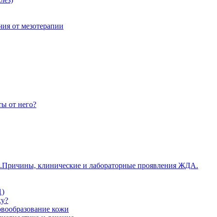
чия от мезотерапии
ты от него?
Причины, клинические и лабораторные проявления ЖДА.
1)
ку?
овообразование кожи