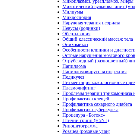
Микоплазмоз, уреаплазмоз. Мифы 
Микотический вульвовагинит (мо
Милиумы
Микроспория
Наружная терапия псориаза
Невусы (родинки)
Обертывания
Общий классический массаж тела
Онихомикоз
Особенности клиники и диагности
Острые нарушения мозгового кро
Отрубевидный (разноцветный) ли
Папиллома
Папилломавирусная инфекция
Педикулез
Пигментация кожи: основные при
Плазмолифтинг
Проблемы терапии трихомониаза 
Профилактика клещей
Профилактика сахарного диабета
Профилактика туберкулеза
Процедура «Ботокс»
Птичий грипп (H5N1)
Риноцитограмма
Розацеа (розовые угри)