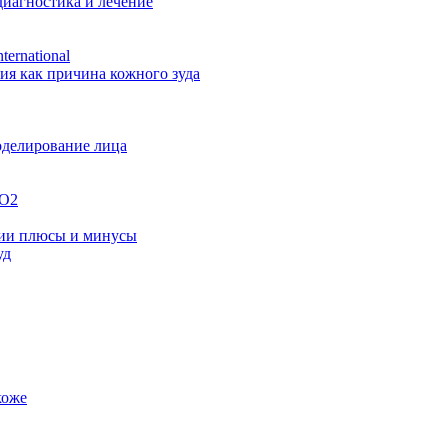
иагностика и лечение
ternational
ия как причина кожного зуда
оделирование лица
O2
гии плюсы и минусы
уд
коже