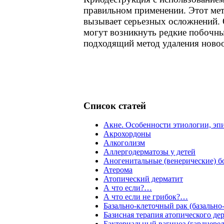
правильном применении. Этот мет
вызывает серьезных осложнений. 
могут возникнуть редкие побочны
подходящий метод удаления ново
Список статей
Акне. Особенности этиологии, эп
Акрохордоны
Алкоголизм
Аллергодерматозы у детей
Аногенитальные (венерические) б
Атерома
Атопический дерматит
А что если?…
А что если не грибок?…
Базально-клеточный рак (базально
Базисная терапия атопического де
Бактериальный вагиноз (гарднерел