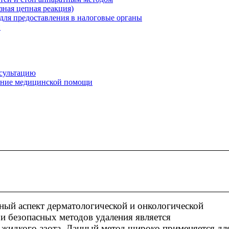
ная цепная реакция)
для предоставления в налоговые органы
и
нсультацию
зание медицинской помощи
ый аспект дерматологической и онкологической
и безопасных методов удаления является
 жидкого азота. Данный метод широко применяется дл