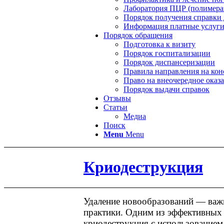
Лаборатория ПЦР (полимераз
Порядок получения справки 
Информация платные услуг
Порядок обращения
Подготовка к визиту
Порядок госпитализации
Порядок диспансеризации
Правила направления на ко
Право на внеочередное ока
Порядок выдачи справок
Отзывы
Статьи
Медиа
Поиск
Menu
Menu
Криодеструкция
Удаление новообразований — важн
практики. Одним из эффективных 
криодеструкция с использованием