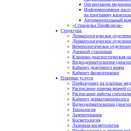
Организации медицинс
Информирование насел
на программу капиталь
Антимонопольный ком
«Страничка Профсоюза»
Структура
Дерматологическое отделен
Дерматологическое отделен
Венерологическое отделение
Дневной стационар
Клинико-диагностическая ла
Видеодерматоскопия (диагно
Кабинет дежурного врача
Кабинет физиотерапии
Платные услуги
Прейскурант на платные ме
Расписание приема врачей с
Расписание работы специали
Кабинет дерматовенеролога
Видеодерматоскопия (диагно
Трихология
Лазеротерапия
Косметология
Лазерная косметология
Профилактика и лечение ног