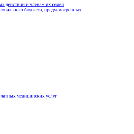
х действий и членам их семей
гионального бюджета, предусмотренных
 платных медицинских услуг