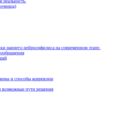
и реальность.
лочница)
ки раннего нейросифилиса на современном этапе.
вообращения
шай
чины и способы коррекции
и возможные пути решения