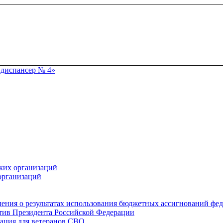
ких организаций
организаций
ения о результатах использования бюджетных ассигнований фе
тив Президента Российской Федерации
ация для ветеранов СВО.