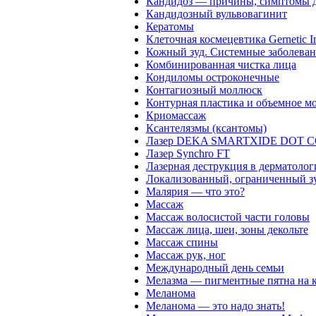
Кандидоз — причины, симптомы д
Кандидозный вульвовагинит
Кератомы
Клеточная космецевтика Gernetic In
Кожный зуд. Системные заболеван
Комбинированная чистка лица
Кондиломы остроконечные
Контагиозный моллюск
Контурная пластика и объемное м
Криомассаж
Ксантелязмы (ксантомы)
Лазер DEKA SMARTXIDE DOT C
Лазер Synchro FT
Лазерная деструкция в дерматоло
Локализованный, ограниченный з
Малярия — что это?
Массаж
Массаж волосистой части головы
Массаж лица, шеи, зоны декольте
Массаж спины
Массаж рук, ног
Международный день семьи
Мелазма — пигментные пятна на 
Меланома
Меланома — это надо знать!