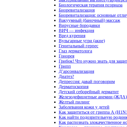
Биологическая терапия псориаза
Биоревитализация
Биоревитализация: основные отли
Вакуумный (баночный) массаж
Вирусные бородавки
ВИЧ — инфекция
Вред курения
Вульгарные угри (акне)
Генитальный герпес
Глаз дерматолога
Гонорея
Грибок! Что нужно знать для защи
Грипп
Д’арсонвализация
Диатез?
Депрессия: давай поговорим
Дерматоскопия
Детский себорейный дерматит
Железодефицитные анемии (ЖДА).
Желтый пилинг
Заболевания кожи у детей
Как защититься от гриппа А (H1N
Как найти подозрительную родин
Как распознать злокачественное н