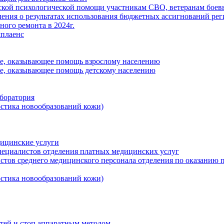
кой психологической помощи участникам СВО, ветеранам боевы
ения о результатах использования бюджетных ассигнований ре
ного ремонта в 2024г.
плаенс
ие, оказывающее помощь взрослому населению
ие, оказывающее помощь детскому населению
боратория
стика новообразований кожи)
дицинские услуги
пециалистов отделения платных медицинских услуг
стов среднего медицинского персонала отделения по оказанию
стика новообразований кожи)
тей и стоп аппаратным методом