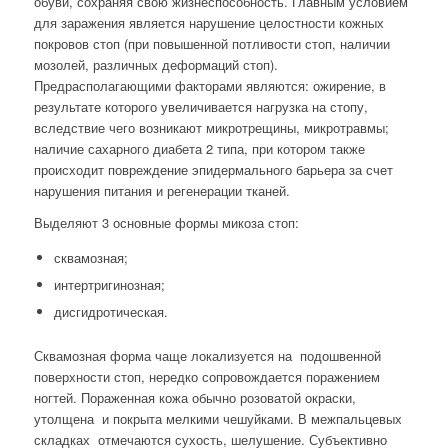
обуви, сохраняя свою жизнеспособность. Главным условием
для заражения является нарушение целостности кожных
покровов стоп (при повышенной потливости стоп, наличии
мозолей, различных деформаций стоп).
Предрасполагающими факторами являются: ожирение, в
результате которого увеличивается нагрузка на стопу,
вследствие чего возникают микротрещины, микротравмы;
наличие сахарного диабета 2 типа, при котором также
происходит повреждение эпидермального барьера за счет
нарушения питания и регенерации тканей.
Выделяют 3 основные формы микоза стоп:
сквамозная;
интертригинозная;
дисгидротическая.
Сквамозная форма чаще локализуется на подошвенной
поверхности стоп, нередко сопровождается поражением
ногтей. Пораженная кожа обычно розоватой окраски,
утолщена и покрыта мелкими чешуйками. В межпальцевых
складках отмечаются сухость, шелушение. Субъективно