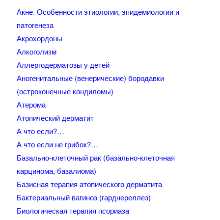
Акне. Особенности этиологии, эпидемиологии и
патогенеза
Акрохордоны
Алкоголизм
Аллергодерматозы у детей
Аногенитальные (венерические) бородавки
(остроконечные кондиломы)
Атерома
Атопический дерматит
А что если?…
А что если не грибок?…
Базально-клеточный рак (базально-клеточная
карцинома, базалиома)
Базисная терапия атопического дерматита
Бактериальный вагиноз (гарднереллез)
Биологическая терапия псориаза