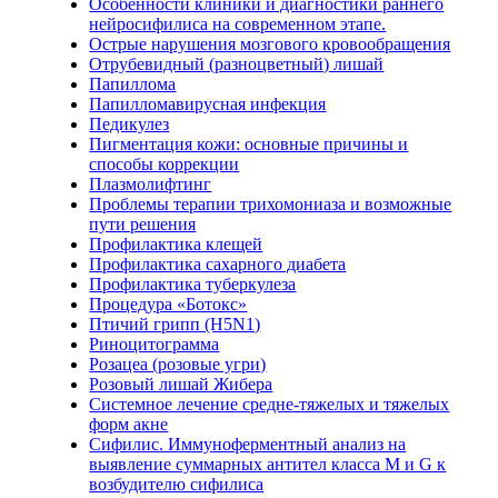
Особенности клиники и диагностики раннего
нейросифилиса на современном этапе.
Острые нарушения мозгового кровообращения
Отрубевидный (разноцветный) лишай
Папиллома
Папилломавирусная инфекция
Педикулез
Пигментация кожи: основные причины и
способы коррекции
Плазмолифтинг
Проблемы терапии трихомониаза и возможные
пути решения
Профилактика клещей
Профилактика сахарного диабета
Профилактика туберкулеза
Процедура «Ботокс»
Птичий грипп (H5N1)
Риноцитограмма
Розацеа (розовые угри)
Розовый лишай Жибера
Системное лечение средне-тяжелых и тяжелых
форм акне
Сифилис. Иммуноферментный анализ на
выявление суммарных антител класса M и G к
возбудителю сифилиса