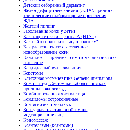
Детский себорейный дерматит
Железодефицитные анемии (ЖДА).Причины,
клинические и лабораторные проявления
ЖДА.
Желтый пилинг
Заболевания кожи у детей
Как защититься от гриппа А (H1N1)
Как найти подозрительную родинку?
Как распознать злокачественное
новообразование кожи
Кандидоз — причины, симптомы диагностика
и лечение
Кандидозный вульвовагинит
Кератомы
Клеточная космецевтика Gernetic International
Кожный зуд. Системные заболевания как
причина кожного зуда
Комбинированная чистка лица
Кондиломы остроконечные
Контагиозный моллюск
Контурная пластика и объемное
моделирование лица
Криомассаж
Ксантелязмы (ксантомы)