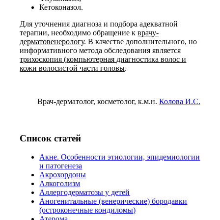
Кетоконазол.
Для уточнения диагноза и подбора адекватной
терапии, необходимо обращение к
врачу-
дерматовенерологу
. В качестве дополнительного, но
информативного метода обследования является
трихоскопия
(
компьютерная диагностика волос и
кожи волосистой части головы
.
Врач-дерматолог, косметолог, к.м.н.
Колова И.С.
Список статей
Акне. Особенности этиологии, эпидемиологии
и патогенеза
Акрохордоны
Алкоголизм
Аллергодерматозы у детей
Аногенитальные (венерические) бородавки
(остроконечные кондиломы)
Атерома