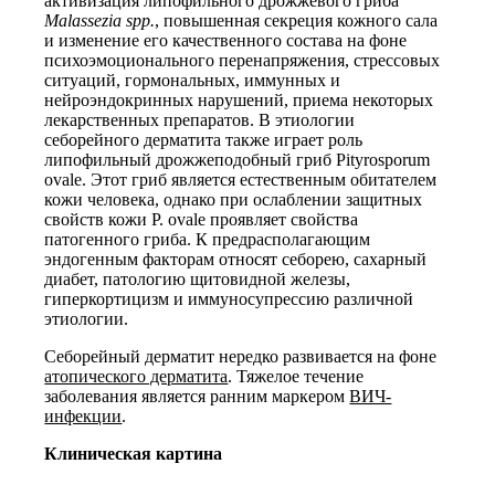
активизация липофильного дрожжевого гриба
Malassezia
spp
.
, повышенная секреция кожного сала
и изменение его качественного состава на фоне
психоэмоционального перенапряжения, стрессовых
ситуаций, гормональных, иммунных и
нейроэндокринных нарушений, приема некоторых
лекарственных препаратов. В этиологии
себорейного дерматита также играет роль
липофильный дрожжеподобный гриб Pityrosporum
ovale. Этот гриб является естественным обитателем
кожи человека, однако при ослаблении защитных
свойств кожи P. ovale проявляет свойства
патогенного гриба. К предрасполагающим
эндогенным факторам относят себорею, сахарный
диабет, патологию щитовидной железы,
гиперкортицизм и иммуносупрессию различной
этиологии.
Себорейный дерматит нередко развивается на фоне
атопического дерматита
. Тяжелое течение
заболевания является ранним маркером
ВИЧ-
инфекции
.
Клиническая картина