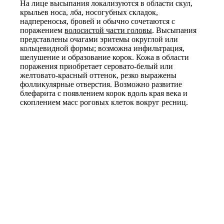
На лице высыпания локализуются в области скул,
крыльев носа, лба, носогубных складок,
надпереносья, бровей и обычно сочетаются с
поражением
волосистой части головы
. Высыпания
представлены очагами эритемы округлой или
кольцевидной формы; возможна инфильтрация,
шелушение и образование корок. Кожа в области
поражения приобретает серовато-белый или
желтовато-красный оттенок, резко выражены
фолликулярные отверстия. Возможно развитие
блефарита с появлением корок вдоль края века и
скоплением масс роговых клеток вокруг ресниц.