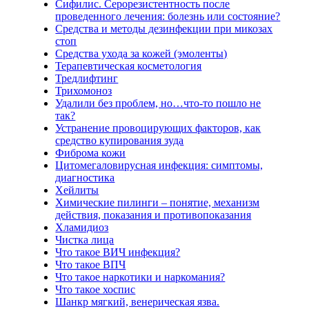
Сифилис. Серорезистентность после
проведенного лечения: болезнь или состояние?
Средства и методы дезинфекции при микозах
стоп
Средства ухода за кожей (эмоленты)
Терапевтическая косметология
Тредлифтинг
Трихомоноз
Удалили без проблем, но…что-то пошло не
так?
Устранение провоцирующих факторов, как
средство купирования зуда
Фиброма кожи
Цитомегаловирусная инфекция: симптомы,
диагностика
Хейлиты
Химические пилинги – понятие, механизм
действия, показания и противопоказания
Хламидиоз
Чистка лица
Что такое ВИЧ инфекция?
Что такое ВПЧ
Что такое наркотики и наркомания?
Что такое хоспис
Шанкр мягкий, венерическая язва.