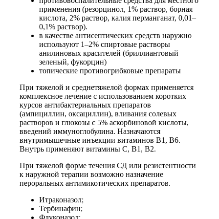
противовоспалительные средства для местного
применения (резорцинол, 1% раствор, борная
кислота, 2% раствор, калия перманганат, 0,01–
0,1% раствор).
в качестве антисептических средств наружно
используют 1–2% спиртовые растворы
анилиновых красителей (бриллиантовый
зеленый, фукорцин)
топические противогрибковые препараты
При тяжелой и среднетяжелой формах применяется
комплексное лечение с использованием коротких
курсов антибактериальных препаратов
(ампициллин, оксациллин), вливания солевых
растворов и глюкозы с 5% аскорбиновой кислоты,
введений иммуноглобулина. Назначаются
внутримышечные инъекции витаминов B1, B6.
Внутрь применяют витамины С, В1, B2.
При тяжелой форме течения СД или резистентности
к наружной терапии возможно назначение
пероральных антимикотических препаратов.
Итраконазол;
Тербинафин;
Флуконазол;