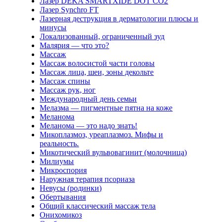
Лазер DEKA SMARTXIDE DOT CO2
Лазер Synchro FT
Лазерная деструкция в дерматологии плюсы и
минусы
Локализованный, ограниченный зуд
Малярия — что это?
Массаж
Массаж волосистой части головы
Массаж лица, шеи, зоны декольте
Массаж спины
Массаж рук, ног
Международный день семьи
Мелазма — пигментные пятна на коже
Меланома
Меланома — это надо знать!
Микоплазмоз, уреаплазмоз. Мифы и
реальность.
Микотический вульвовагинит (молочница)
Милиумы
Микроспория
Наружная терапия псориаза
Невусы (родинки)
Обертывания
Общий классический массаж тела
Онихомикоз