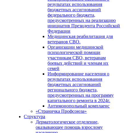
результатах использования
бюджетных ассигнований
федерального бюджета,
предусмотренных на реализацию
инициатив Президента Российской
Федерации
Медицинская реабилитация для
ветеранов СВО.
Организации медицинской
психологической помощи
участникам СВО, ветеранам
боевых действий и членам их
семей
Информирование населения о
результатах использования
бюджетных ассигнований
регионального бюджета,
предусмотренных на программу
капитального ремонта в 2024г.
Антимонопольный комплаенс
«Страничка Профсоюза»
Структура
Дерматологическое отделение,
оказывающее помощь взрослому
населению