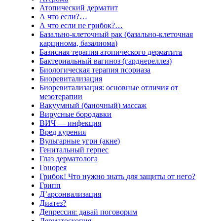
Атопический дерматит
А что если?…
А что если не грибок?…
Базально-клеточный рак (базально-клеточная
карцинома, базалиома)
Базисная терапия атопического дерматита
Бактериальный вагиноз (гарднереллез)
Биологическая терапия псориаза
Биоревитализация
Биоревитализация: основные отличия от
мезотерапии
Вакуумный (баночный) массаж
Вирусные бородавки
ВИЧ — инфекция
Вред курения
Вульгарные угри (акне)
Генитальный герпес
Глаз дерматолога
Гонорея
Грибок! Что нужно знать для защиты от него?
Грипп
Д’арсонвализация
Диатез?
Депрессия: давай поговорим
Дерматоскопия